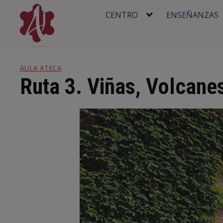
Skip
CENTRO
ENSEÑANZAS
to
content
AULA ATECA
Ruta 3. Viñas, Volcane