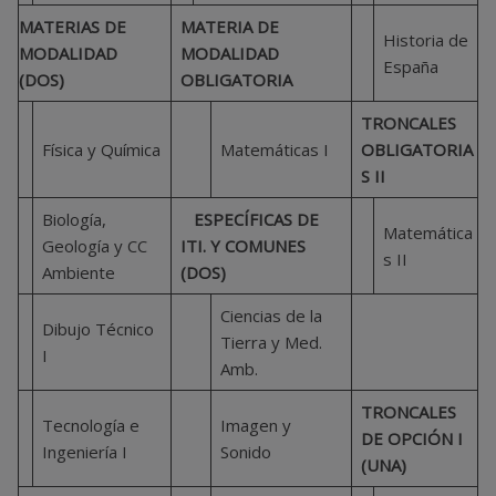
MATERIAS DE
MATERIA DE
Historia de
MODALIDAD
MODALIDAD
España
(DOS)
OBLIGATORIA
TRONCALES
Física y Química
Matemáticas I
OBLIGATORIA
S II
Biología,
ESPECÍFICAS DE
Matemática
Geología y CC
ITI. Y COMUNES
s II
Ambiente
(DOS)
Ciencias de la
Dibujo Técnico
Tierra y Med.
I
Amb.
TRONCALES
Tecnología e
Imagen y
DE OPCIÓN I
Ingeniería I
Sonido
(UNA)