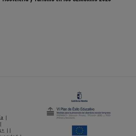
ía
|
|
s+
||