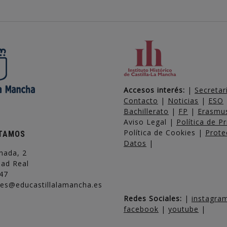
Accesos interés:
|
Secretar
Contacto
|
Noticias
|
ESO
Bachillerato
|
FP
|
Erasmu
Aviso Legal |
Política de P
Política de Cookies |
Prote
TAMOS
Datos
|
nada, 2
dad Real
47
ies@educastillalamancha.es
Redes Sociales:
|
instagr
facebook
|
youtube
|