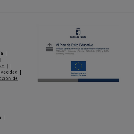
ía
|
|
s+
||
rivacidad
|
cción de
am
|