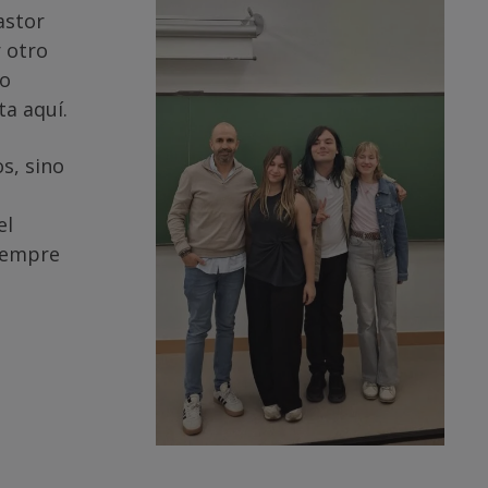
astor
 otro
ro
a aquí.
s, sino
el
siempre