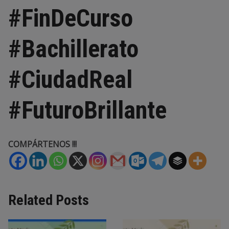
#FinDeCurso
#Bachillerato
#CiudadReal
#FuturoBrillante
COMPÁRTENOS !!!
Related Posts