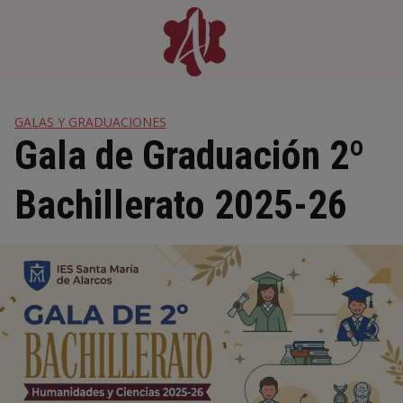
Skip
to
content
GALAS Y GRADUACIONES
Gala de Graduación 2º
Bachillerato 2025-26