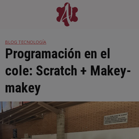
Skip
to
content
BLOG TECNOLOGÍA
Programación en el
cole: Scratch + Makey-
makey