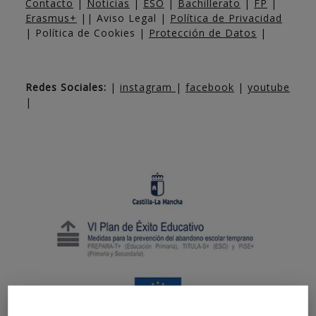
Contacto
|
Noticias
|
ESO
|
Bachillerato
|
FP
|
Erasmus+
|| Aviso Legal |
Política de Privacidad
| Política de Cookies |
Protección de Datos
|
Redes Sociales:
|
instagram
|
facebook
|
youtube
|