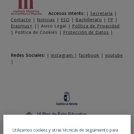
Accesos interés:
|
Secretaría
|
Contacto
|
Noticias
|
ESO
|
Bachillerato
|
FP
|
Erasmus+
|| Aviso Legal |
Política de Privacidad
| Política de Cookies |
Protección de Datos
|
Redes Sociales:
|
instagram
|
facebook
|
youtube
|
Utilizamos cookies y otras técnicas de seguimiento para