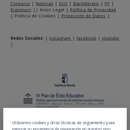
Contacto
|
Noticias
|
ESO
|
Bachillerato
|
FP
|
Erasmus+
|| Aviso Legal |
Política de Privacidad
| Política de Cookies |
Protección de Datos
|
Redes Sociales:
|
instagram
|
facebook
|
youtube
|
Utilizamos cookies y otras técnicas de seguimiento para
mejorar su experiencia de navegación en nuestro sitio