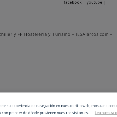
facebook
|
youtube
|
hiller y FP Hostelería y Turismo – IESAlarcos.com –
orar su experiencia de navegación en nuestro sitio web, mostrarle cont
b y comprender de dónde provienen nuestros visitantes.
Lea nuestra p