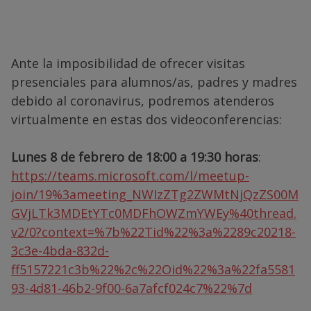
Ante la imposibilidad de ofrecer visitas
presenciales para alumnos/as, padres y madres
debido al coronavirus, podremos atenderos
virtualmente en estas dos videoconferencias:
Lunes 8 de febrero de 18:00 a 19:30 horas
:
https://teams.microsoft.com/l/meetup-
join/19%3ameeting_NWIzZTg2ZWMtNjQzZS00M
GVjLTk3MDEtYTc0MDFhOWZmYWEy%40thread.
v2/0?context=%7b%22Tid%22%3a%2289c20218-
3c3e-4bda-832d-
ff5157221c3b%22%2c%22Oid%22%3a%22fa5581
93-4d81-46b2-9f00-6a7afcf024c7%22%7d