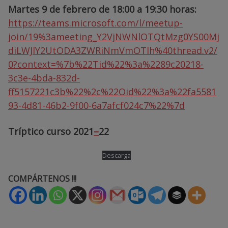
Martes 9 de febrero de 18:00 a 19:30 horas:
https://teams.microsoft.com/l/meetup-
join/19%3ameeting_Y2VjNWNlOTQtMzg0YS00Mj
diLWJlY2UtODA3ZWRiNmVmOTlh%40thread.v2/
0?context=%7b%22Tid%22%3a%2289c20218-
3c3e-4bda-832d-
ff5157221c3b%22%2c%22Oid%22%3a%22fa5581
93-4d81-46b2-9f00-6a7afcf024c7%22%7d
Tríptico curso 2021
–
22
Descarga
COMPÁRTENOS !!!