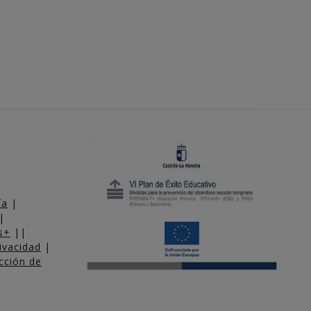
ía
|
|
s+
||
rivacidad
|
cción de