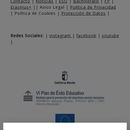
Contacto
|
Noticias
|
ESO
|
Bachillerato
|
FP
|
Erasmus+
|| Aviso Legal |
Política de Privacidad
| Política de Cookies |
Protección de Datos
|
Redes Sociales:
|
instagram
|
facebook
|
youtube
|