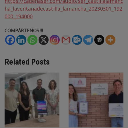
https://cadenaser.com/audio/ser_castillalamanc
ha_laventanadecastilla_lamancha_20230301_192
000_194000
COMPÁRTENOS !!!
Related Posts