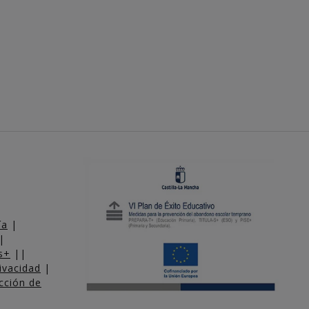
ía
|
|
s+
||
rivacidad
|
cción de