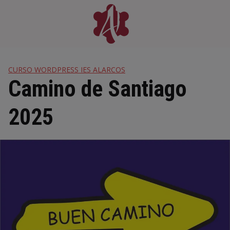
Skip
to
content
CURSO WORDPRESS IES ALARCOS
Camino de Santiago
2025