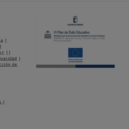
ía
|
|
s+
||
rivacidad
|
cción de
am
|