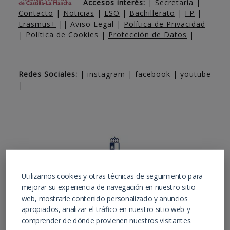
Accesos interés:
|
Secretaría
|
Contacto
|
Noticias
|
ESO
|
Bachillerato
|
FP
|
Erasmus+
|| Aviso Legal |
Política de Privacidad
| Política de Cookies |
Protección de Datos
|
Redes Sociales:
|
instagram
|
facebook
|
youtube
|
Utilizamos cookies y otras técnicas de seguimiento para
mejorar su experiencia de navegación en nuestro sitio
web, mostrarle contenido personalizado y anuncios
apropiados, analizar el tráfico en nuestro sitio web y
comprender de dónde provienen nuestros visitantes.