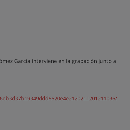
Gómez García interviene en la grabación junto a
b6eb3d37b19349ddd6620e4e2120211201211036/