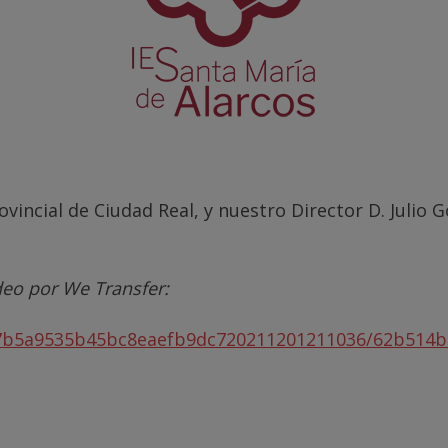
ovincial de Ciudad Real, y nuestro Director D. Julio 
deo por We Transfer:
47b5a9535b45bc8eaefb9dc720211201211036/62b514