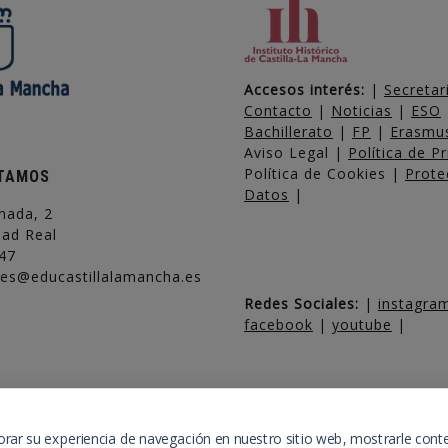
Accesos interés:
|
Secretar
Contacto
|
Noticias
|
ESO
Bachillerato
|
FP
|
Erasmu
Aviso Legal |
Política de P
Política de Cookies |
Prote
TAMOS
Datos
|
nada, 2
dad Real
47
ies@educastillalamancha.es
Redes Sociales:
|
instagr
facebook
|
youtube
|
orar su experiencia de navegación en nuestro sitio web, mostrarle cont
hiller y FP Hostelería y Turismo – IESAlarcos.com –