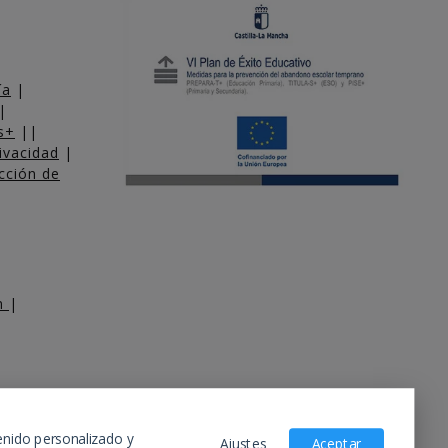
ía
|
|
s+
||
rivacidad
|
cción de
am
|
enido personalizado y
Ajustes
Aceptar