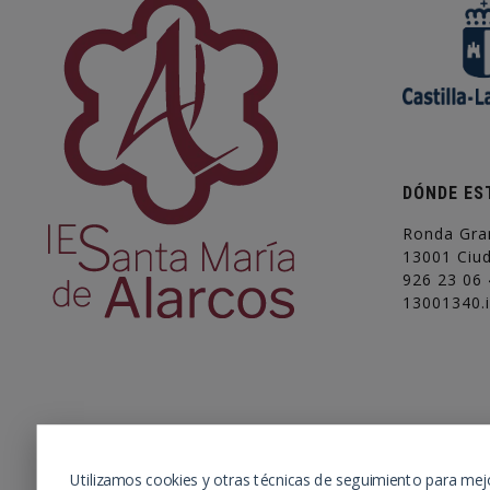
DÓNDE ES
Ronda Gra
13001 Ciu
926 23 06 
13001340.
Utilizamos cookies y otras técnicas de seguimiento para mej
Instituto de educación para estudios de ESO, Bac