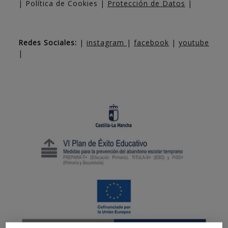
| Política de Cookies |
Protección de Datos
|
Redes Sociales:
|
instagram
|
facebook
|
youtube
|